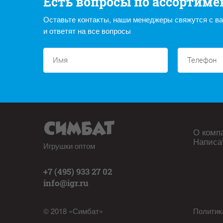
Есть вопросы по ассортиме
Оставьте контакты, наши менеджеры свяжутся с в
и ответят на все вопросы
О комп
Написа
Игрушки оптом
+7 (495) 933 27 02
info@igr.ru
© 2018 «Симбат»
Политик