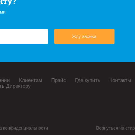
нту?
ами
Жду звонка
ании
Клиентам
Прайс
Где купить
Контакты
ть Директору
а конфиденциальности
Вернуться на стар