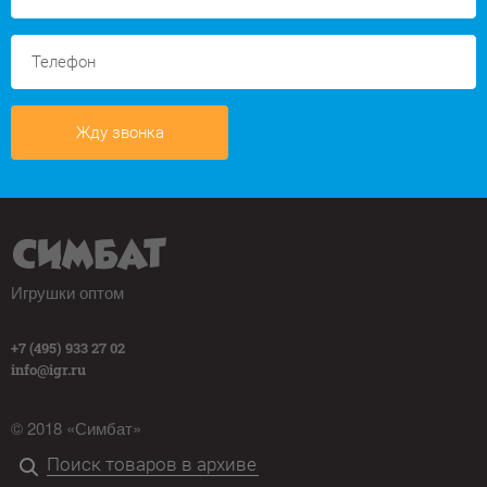
Жду звонка
Игрушки оптом
+7 (495) 933 27 02
info@igr.ru
© 2018 «Симбат»