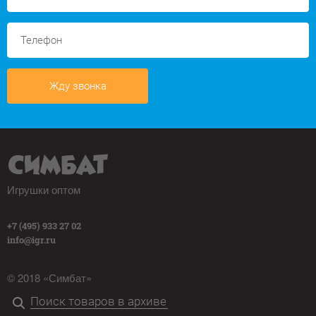
Жду звонка
Игрушки оптом
+7 (495) 933 27 02
info@igr.ru
© 2018 «Симбат»