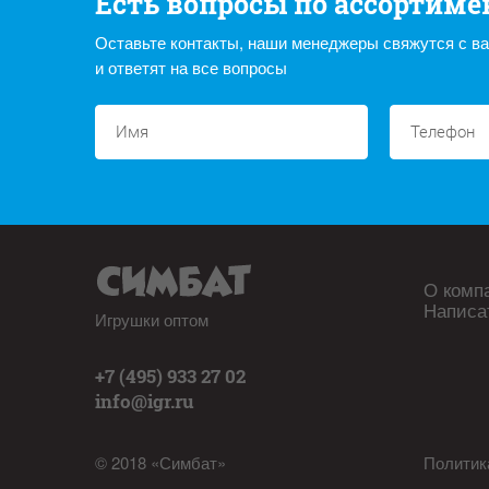
Есть вопросы по ассортиме
Оставьте контакты, наши менеджеры свяжутся с в
и ответят на все вопросы
О комп
Написа
Игрушки оптом
+7 (495) 933 27 02
info@igr.ru
© 2018 «Симбат»
Политик