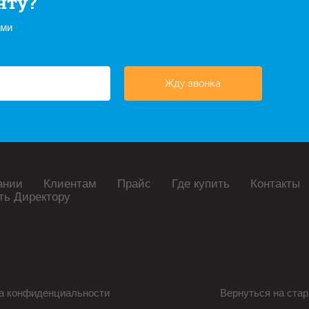
нту?
ами
Жду звонка
ании
Клиентам
Прайс
Где купить
Контакты
ть Директору
а конфиденциальности
Вернуться на стар