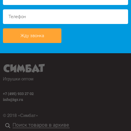
Жду звонка
Игрушки оптом
+7 (495) 933 27 02
info@igr.ru
© 2018 «Симбат»