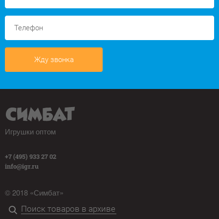
Жду звонка
Игрушки оптом
+7 (495) 933 27 02
info@igr.ru
© 2018 «Симбат»