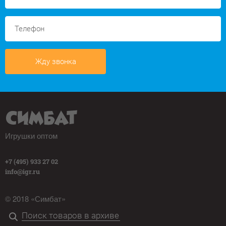
Жду звонка
Игрушки оптом
+7 (495) 933 27 02
info@igr.ru
© 2018 «Симбат»