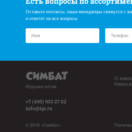
Есть вопросы по ассортиме
Оставьте контакты, наши менеджеры свяжутся с в
и ответят на все вопросы
О комп
Написа
Игрушки оптом
+7 (495) 933 27 02
info@igr.ru
© 2018 «Симбат»
Политик