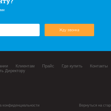
нту?
ами
Жду звонка
ании
Клиентам
Прайс
Где купить
Контакты
ть Директору
а конфиденциальности
Вернуться на стар