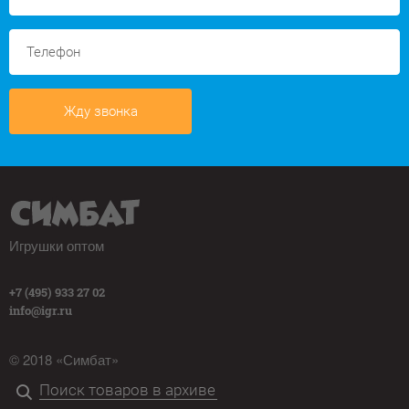
Жду звонка
Игрушки оптом
+7 (495) 933 27 02
info@igr.ru
© 2018 «Симбат»