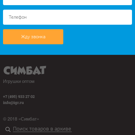
Жду звонка
Игрушки оптом
+7 (495) 933 27 02
info@igr.ru
© 2018 «Симбат»