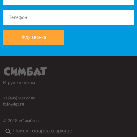
Жду звонка
Игрушки оптом
+7 (495) 933 27 02
info@igr.ru
© 2018 «Симбат»