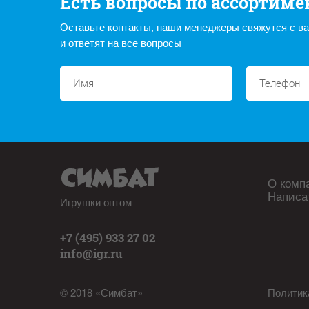
Есть вопросы по ассортиме
Оставьте контакты, наши менеджеры свяжутся с в
и ответят на все вопросы
О комп
Написа
Игрушки оптом
+7 (495) 933 27 02
info@igr.ru
© 2018 «Симбат»
Политик