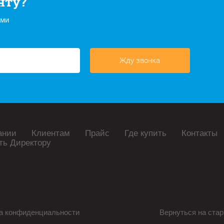
нту?
ами
Жду звонка
ании
Клиентам
Прайс
Где купить
Контакты
ть Директору
а конфиденциальности
Вернуться на стар