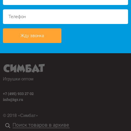
Жду звонка
Игрушки оптом
+7 (495) 933 27 02
info@igr.ru
© 2018 «Симбат»