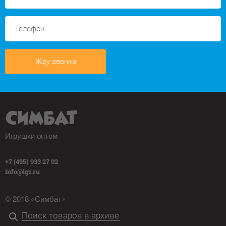
Жду звонка
Игрушки оптом
+7 (495) 933 27 02
info@igr.ru
© 2018 «Симбат»