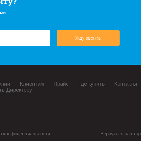
нту?
ами
Жду звонка
ании
Клиентам
Прайс
Где купить
Контакты
ть Директору
а конфиденциальности
Вернуться на стар