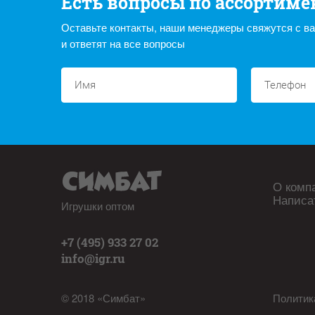
Есть вопросы по ассортиме
Оставьте контакты, наши менеджеры свяжутся с в
и ответят на все вопросы
О комп
Написа
Игрушки оптом
+7 (495) 933 27 02
info@igr.ru
© 2018 «Симбат»
Политик