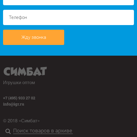
Жду звонка
Игрушки оптом
+7 (495) 933 27 02
info@igr.ru
© 2018 «Симбат»