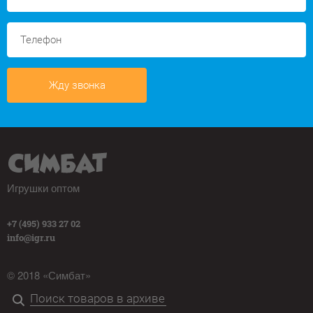
Жду звонка
Игрушки оптом
+7 (495) 933 27 02
info@igr.ru
© 2018 «Симбат»