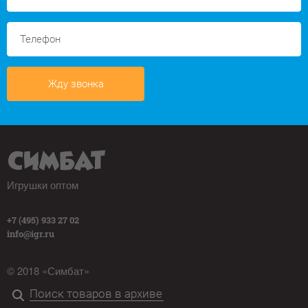
Жду звонка
Игрушки оптом
+7 (495) 933 27 02
info@igr.ru
© 2018 «Симбат»