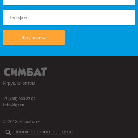
Жду звонка
Игрушки оптом
+7 (495) 933 27 02
info@igr.ru
© 2018 «Симбат»