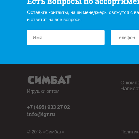
Есть вопросы по ассортиме
Оставьте контакты, наши менеджеры свяжутся с в
и ответят на все вопросы
О комп
Написа
Игрушки оптом
+7 (495) 933 27 02
info@igr.ru
© 2018 «Симбат»
Политик