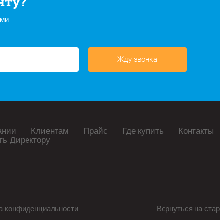
нту?
ами
Жду звонка
ании
Клиентам
Прайс
Где купить
Контакты
ть Директору
а конфиденциальности
Вернуться на стар