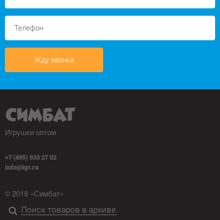
Жду звонка
Игрушки оптом
+7 (495) 933 27 02
info@igr.ru
© 2018 «Симбат»