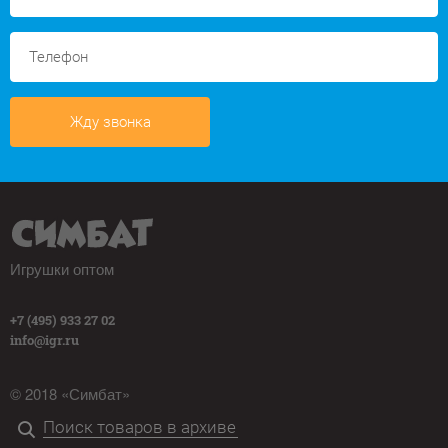
Жду звонка
Игрушки оптом
+7 (495) 933 27 02
info@igr.ru
© 2018 «Симбат»