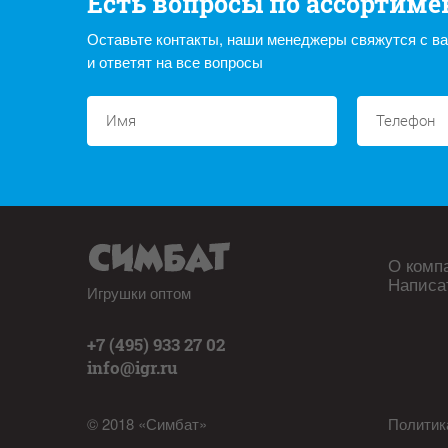
Есть вопросы по ассортиме
Оставьте контакты, наши менеджеры свяжутся с в
и ответят на все вопросы
О комп
Написа
Игрушки оптом
+7 (495) 933 27 02
info@igr.ru
© 2018 «Симбат»
Политик