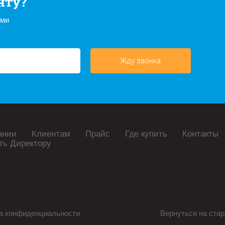
нту?
ами
Жду звонка
ании
Клиентам
Прайс
Где купить
Контакты
ть Директору
а конфиденциальности
Вернуться на стар