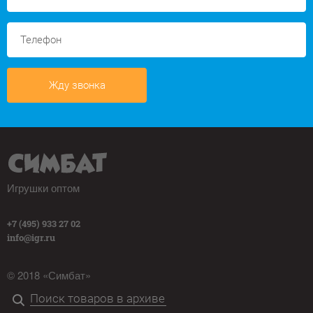
Жду звонка
Игрушки оптом
+7 (495) 933 27 02
info@igr.ru
© 2018 «Симбат»