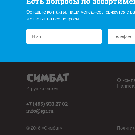
Есть вопросы по ассортиме
Оставьте контакты, наши менеджеры свяжутся с в
и ответят на все вопросы
О комп
Написа
Игрушки оптом
+7 (495) 933 27 02
info@igr.ru
© 2018 «Симбат»
Политик