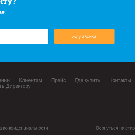
нту?
ами
Жду звонка
ании
Клиентам
Прайс
Где купить
Контакты
ть Директору
а конфиденциальности
Вернуться на стар