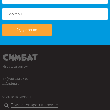
Жду звонка
Игрушки оптом
+7 (495) 933 27 02
info@igr.ru
© 2018 «Симбат»