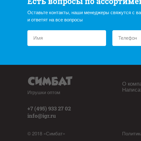
Есть вопросы по ассортиме
Оставьте контакты, наши менеджеры свяжутся с в
и ответят на все вопросы
О комп
Написа
Игрушки оптом
+7 (495) 933 27 02
info@igr.ru
© 2018 «Симбат»
Политик