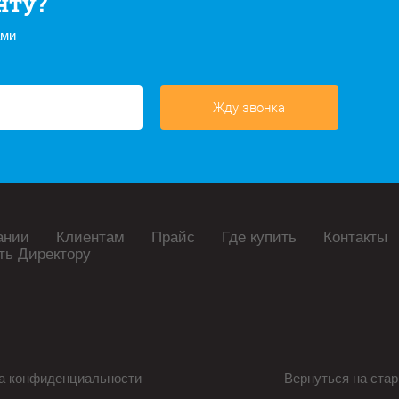
нту?
ами
Жду звонка
ании
Клиентам
Прайс
Где купить
Контакты
ть Директору
а конфиденциальности
Вернуться на стар