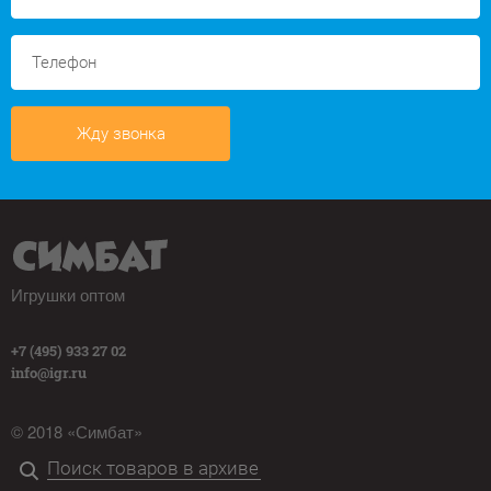
Жду звонка
Игрушки оптом
+7 (495) 933 27 02
info@igr.ru
© 2018 «Симбат»