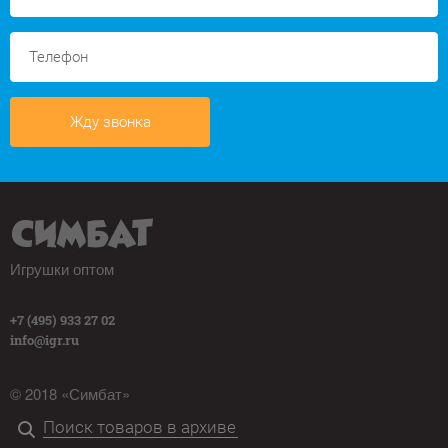
Жду звонка
Игрушки оптом
+7 (495) 933 27 02
info@igr.ru
© 2018 «Симбат»