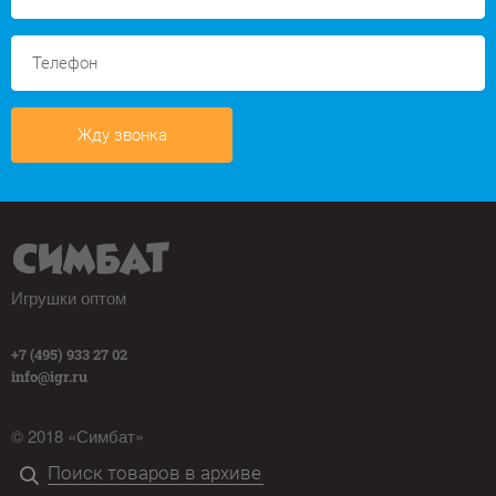
Жду звонка
Игрушки оптом
+7 (495) 933 27 02
info@igr.ru
© 2018 «Симбат»