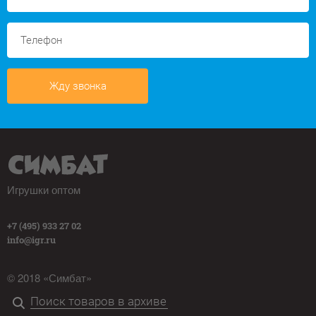
Жду звонка
Игрушки оптом
+7 (495) 933 27 02
info@igr.ru
© 2018 «Симбат»