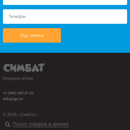
Жду звонка
Игрушки оптом
+7 (495) 933 27 02
info@igr.ru
© 2018 «Симбат»