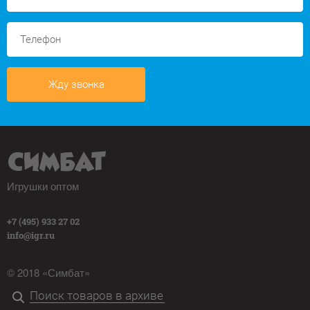
Жду звонка
Игрушки оптом
+7 (495) 933 27 02
info@igr.ru
© 2018 «Симбат»