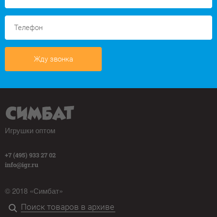
Жду звонка
Игрушки оптом
+7 (495) 933 27 02
info@igr.ru
© 2018 «Симбат»