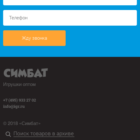
Жду звонка
Игрушки оптом
+7 (495) 933 27 02
info@igr.ru
© 2018 «Симбат»