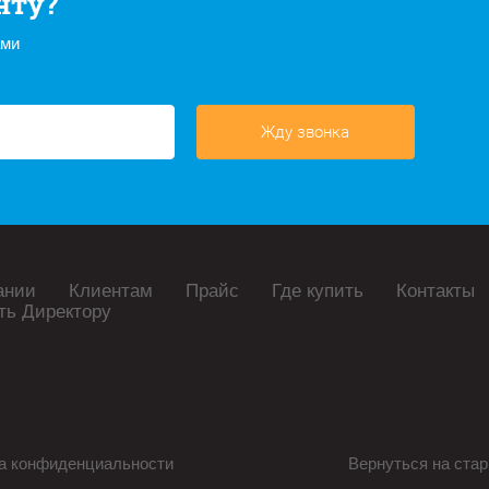
нту?
ами
Жду звонка
ании
Клиентам
Прайс
Где купить
Контакты
ть Директору
а конфиденциальности
Вернуться на стар