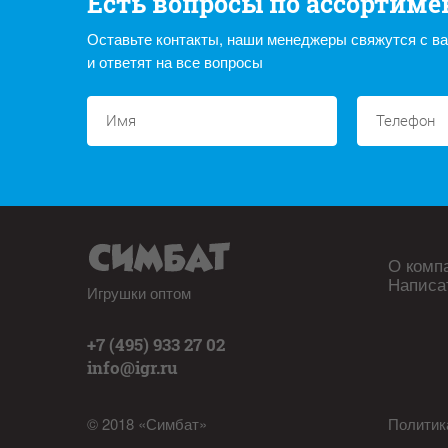
Есть вопросы по ассортиме
Оставьте контакты, наши менеджеры свяжутся с в
и ответят на все вопросы
О комп
Написа
Игрушки оптом
+7 (495) 933 27 02
info@igr.ru
© 2018 «Симбат»
Политик