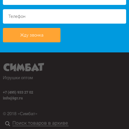
Жду звонка
Игрушки оптом
+7 (495) 933 27 02
info@igr.ru
© 2018 «Симбат»