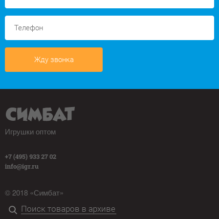
Жду звонка
Игрушки оптом
+7 (495) 933 27 02
info@igr.ru
© 2018 «Симбат»