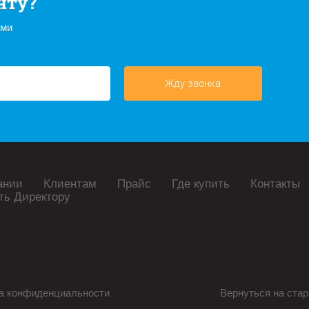
нту?
ами
Жду звонка
ании
Клиентам
Прайс
Где купить
Контакты
ть Директору
а конфиденциальности
Вернуться на стар