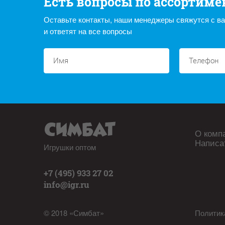
Есть вопросы по ассортиме
Оставьте контакты, наши менеджеры свяжутся с в
и ответят на все вопросы
О комп
Написа
Игрушки оптом
+7 (495) 933 27 02
info@igr.ru
© 2018 «Симбат»
Политик