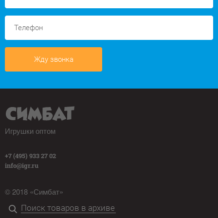
Жду звонка
Игрушки оптом
+7 (495) 933 27 02
info@igr.ru
© 2018 «Симбат»