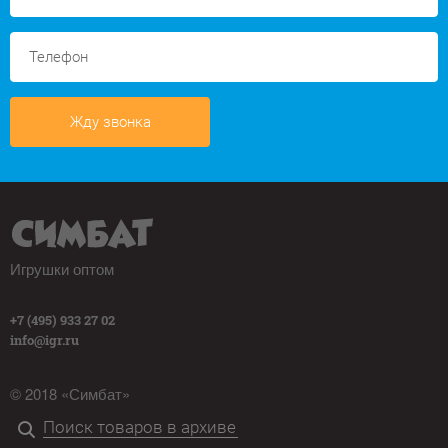
Жду звонка
Игрушки оптом
+7 (495) 933 27 02
info@igr.ru
© 2018 «Симбат»