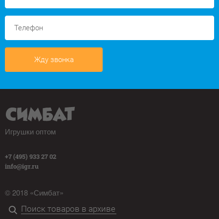
Жду звонка
Игрушки оптом
+7 (495) 933 27 02
info@igr.ru
© 2018 «Симбат»