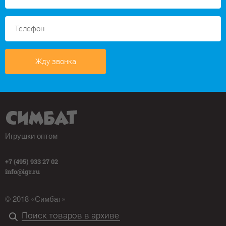
Жду звонка
Игрушки оптом
+7 (495) 933 27 02
info@igr.ru
© 2018 «Симбат»