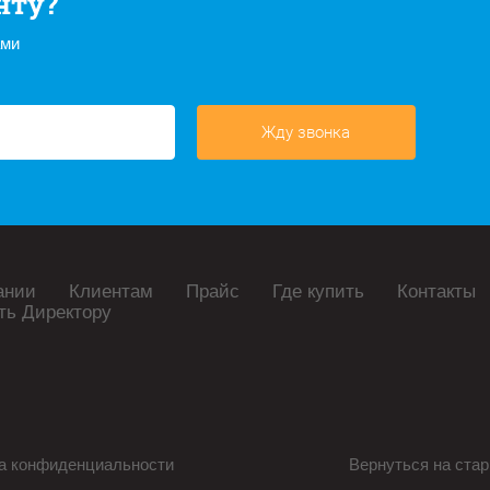
нту?
ами
Жду звонка
ании
Клиентам
Прайс
Где купить
Контакты
ть Директору
а конфиденциальности
Вернуться на стар