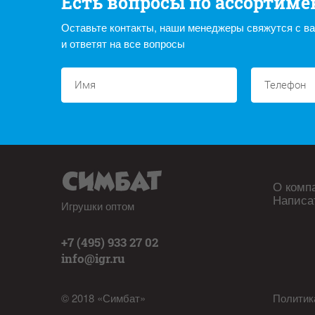
Есть вопросы по ассортиме
Оставьте контакты, наши менеджеры свяжутся с в
и ответят на все вопросы
О комп
Написа
Игрушки оптом
+7 (495) 933 27 02
info@igr.ru
© 2018 «Симбат»
Политик