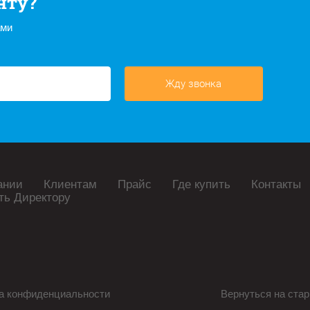
нту?
ами
Жду звонка
ании
Клиентам
Прайс
Где купить
Контакты
ть Директору
а конфиденциальности
Вернуться на стар