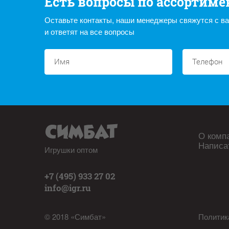
Есть вопросы по ассортиме
Оставьте контакты, наши менеджеры свяжутся с в
и ответят на все вопросы
О комп
Написа
Игрушки оптом
+7 (495) 933 27 02
info@igr.ru
© 2018 «Симбат»
Политик