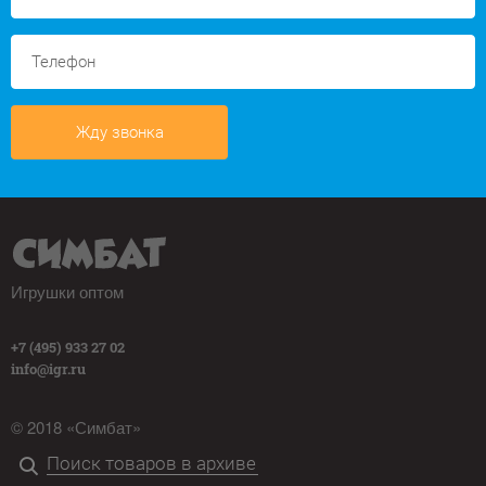
Жду звонка
Игрушки оптом
+7 (495) 933 27 02
info@igr.ru
© 2018 «Симбат»