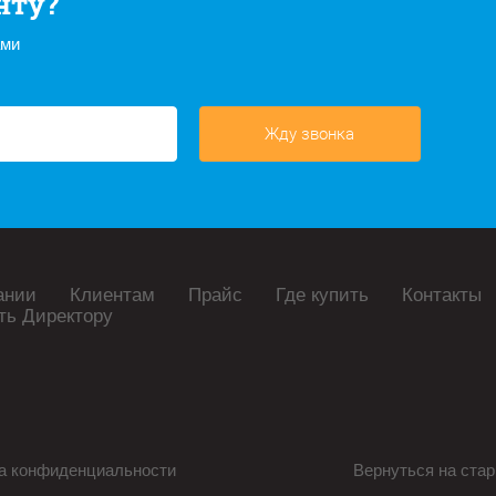
нту?
ами
Жду звонка
ании
Клиентам
Прайс
Где купить
Контакты
ть Директору
а конфиденциальности
Вернуться на стар