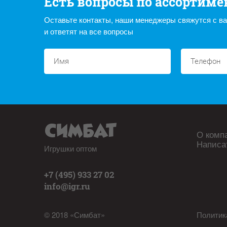
Есть вопросы по ассортиме
Оставьте контакты, наши менеджеры свяжутся с в
и ответят на все вопросы
О комп
Написа
Игрушки оптом
+7 (495) 933 27 02
info@igr.ru
© 2018 «Симбат»
Политик