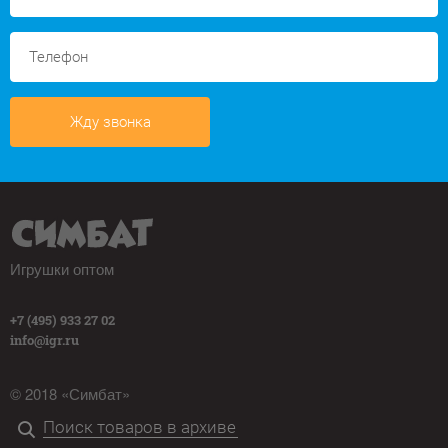
Жду звонка
Игрушки оптом
+7 (495) 933 27 02
info@igr.ru
© 2018 «Симбат»