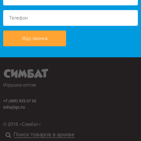
Жду звонка
Игрушки оптом
+7 (495) 933 27 02
info@igr.ru
© 2018 «Симбат»