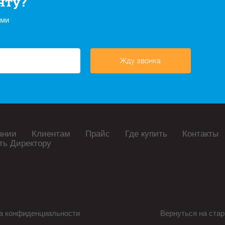
нту?
ами
Жду звонка
ании
Клиентам
Прайс
Где купить
Контакты
ть Директору
а конфиденциальности
Вернуться на стар