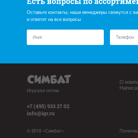
Есть вопросы по ассортиме
Оставьте контакты, наши менеджеры свяжутся с в
и ответят на все вопросы
О комп
Написа
Игрушки оптом
+7 (495) 933 27 02
info@igr.ru
© 2018 «Симбат»
Политик